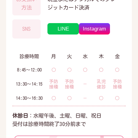
方法
ジットカード決済
LINE
Instagram
SNS
診療時間
月
火
水
木
金
8:45～12:00
○
○
○
○
○
予防
予防
乳児
予防
13:30～14:15
－
接種
接種
健診
接種
14:30～16:30
○
○
－
○
○
休診日
：水曜午後、土曜、日曜、祝日
受付は診療時間終了30分前まで