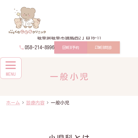
メ
イ
hugくむこどもクリニック
ン
コ
ン
テ
ン
岐阜県岐阜市鏡島西2丁目16-11
ツ
058-214-8996
WEB予約
WEB問診
一般小児
ホーム
診療内容
一般小児