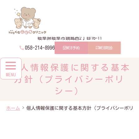
メ
イ
hugくむこどもクリニック
ン
コ
ン
テ
ン
岐阜県岐阜市鏡島西2丁目16-11
ツ
058-214-8996
WEB予約
WEB問診
個人情報保護に関する基本
方針（プライバシーポリ
シー）
ホーム
個人情報保護に関する基本方針（プライバシーポリシ